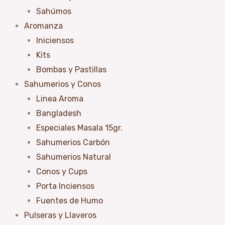
m
c
Sahúmos
Aromanza
h
Iniciensos
Kits
Bombas y Pastillas
Sahumerios y Conos
Linea Aroma
Bangladesh
Especiales Masala 15gr.
Sahumerios Carbón
Sahumerios Natural
Conos y Cups
Porta Inciensos
Fuentes de Humo
Pulseras y Llaveros