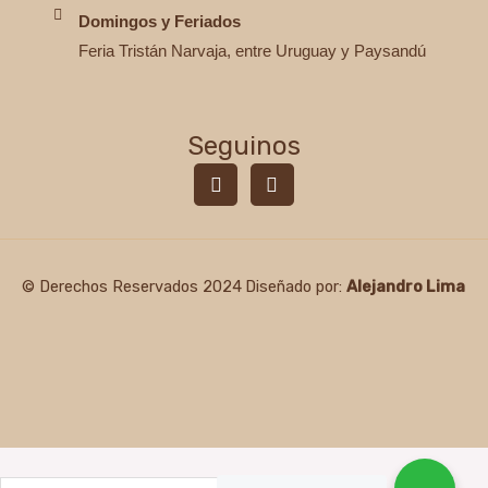
Domingos y Feriados
Feria Tristán Narvaja, entre Uruguay y Paysandú
Seguinos
F
I
a
n
c
s
e
t
b
a
o
g
© Derechos Reservados 2024
Diseñado por:
Alejandro Lima
o
r
k
a
-
m
f