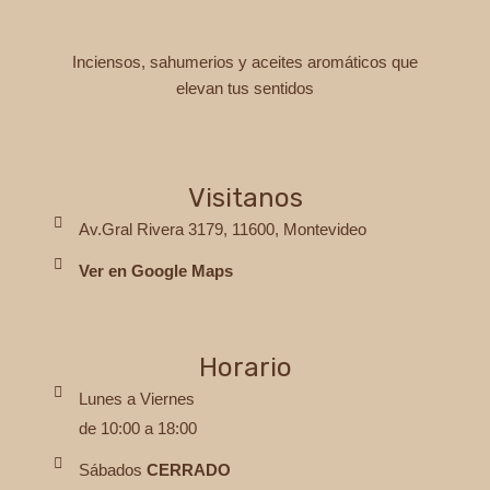
elegir
elegi
en
en
Inciensos, sahumerios y aceites aromáticos que
la
la
elevan tus sentidos
página
pági
de
de
producto
prod
Visitanos
Av.Gral Rivera 3179, 11600, Montevideo
Ver en Google Maps
Horario
Lunes a Viernes
de 10:00 a 18:00
Sábados
CERRADO