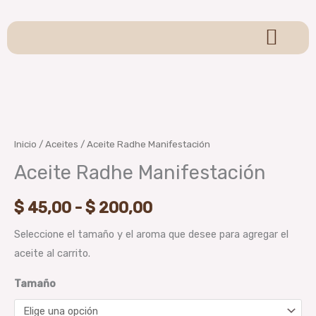
Ir
al
contenido
Sagrada Madre
Sahumerios y Conos
Pulseras y Llaveros
Velas y Hornitos
Para Sahumar
Colgantes y Adornos
Brumas Aromáticas
Oraculos y Tarot
Aceite
Rango
Radhe
de
Manifestación
Inicio
/
Aceites
/ Aceite Radhe Manifestación
cantidad
precios:
Aceite Radhe Manifestación
desde
$
45,00
-
$
200,00
$ 45,00
Seleccione el tamaño y el aroma que desee para agregar el
hasta
aceite al carrito.
$ 200,00
Tamaño