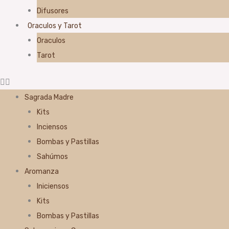
Difusores
Oraculos y Tarot
Oraculos
Tarot
Sagrada Madre
Kits
Inciensos
Bombas y Pastillas
Sahúmos
Aromanza
Iniciensos
Kits
Bombas y Pastillas