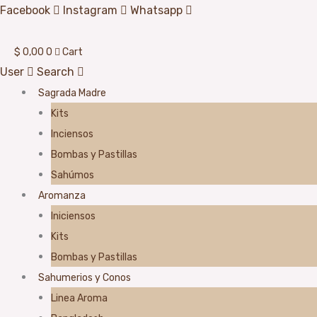
Ir
Facebook
Instagram
Whatsapp
al
contenido
$
0,00
0
Cart
User
Search
Sagrada Madre
Kits
Inciensos
Bombas y Pastillas
Sahúmos
Aromanza
Iniciensos
Kits
Bombas y Pastillas
Sahumerios y Conos
Linea Aroma