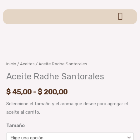
Ir
al
contenido
Sagrada Madre
Sahumerios y Conos
Pulseras y Llaveros
Velas y Hornitos
Para Sahumar
Colgantes y Adornos
Brumas Aromáticas
Oraculos y Tarot
Aceite
Rango
Radhe
de
Santorales
Inicio
/
Aceites
/ Aceite Radhe Santorales
cantidad
precios:
Aceite Radhe Santorales
desde
$
45,00
-
$
200,00
$ 45,00
Seleccione el tamaño y el aroma que desee para agregar el
hasta
aceite al carrito.
$ 200,00
Tamaño