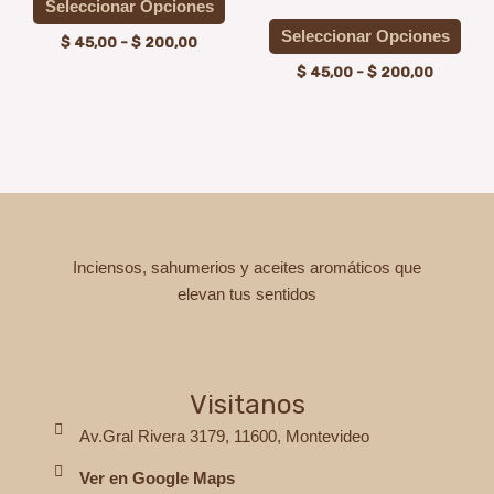
múltiples
múlt
hasta
hasta
Seleccionar Opciones
página
pági
$ 200,00
$ 200,0
variantes.
vari
Seleccionar Opciones
de
de
$
45,00
-
$
200,00
Las
Las
producto
prod
$
45,00
-
$
200,00
opciones
opci
se
se
pueden
pue
elegir
elegi
en
en
la
la
Inciensos, sahumerios y aceites aromáticos que
página
pági
elevan tus sentidos
de
de
producto
prod
Visitanos
Av.Gral Rivera 3179, 11600, Montevideo
Ver en Google Maps