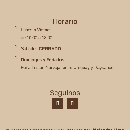
Horario
Lunes a Viernes
de 10:00 a 18:00
Sábados
CERRADO
Domingos y Feriados
Feria Tristán Narvaja, entre Uruguay y Paysandú
Seguinos
F
I
a
n
c
s
e
t
b
a
o
g