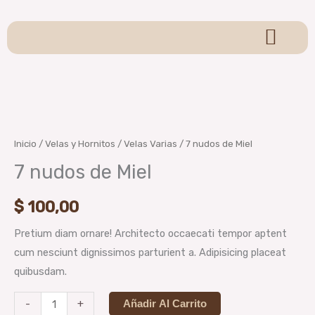
Ir
al
contenido
Sagrada Madre
Sahumerios y Conos
Pulseras y Llaveros
Velas y Hornitos
Para Sahumar
Colgantes y Adornos
Brumas Aromáticas
Oraculos y Tarot
7
nudos
de
Inicio
/
Velas y Hornitos
/
Velas Varias
/ 7 nudos de Miel
Miel
7 nudos de Miel
cantidad
$
100,00
Pretium diam ornare! Architecto occaecati tempor aptent
cum nesciunt dignissimos parturient a. Adipisicing placeat
quibusdam.
-
+
Añadir Al Carrito