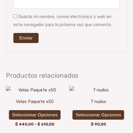
Guarda mi nombre, correo electrónico y web en
este navegador para la próxima vez que comente.
Productos relacionados
Rango
Este
Est
de
producto
prod
precios:
Velas Paquete x50
7 nudos
desde
tiene
tien
$ 440,00
múltiples
múlt
hasta
Seleccionar Opciones
Seleccionar Opciones
$ 610,00
variantes.
vari
$
440,00
-
$
610,00
$
90,00
Las
Las