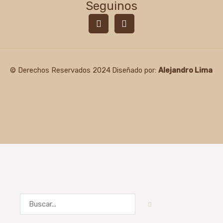
Seguinos
F
I
a
n
c
s
e
t
b
a
o
g
© Derechos Reservados 2024
Diseñado por:
Alejandro Lima
o
r
k
a
-
m
f
Search