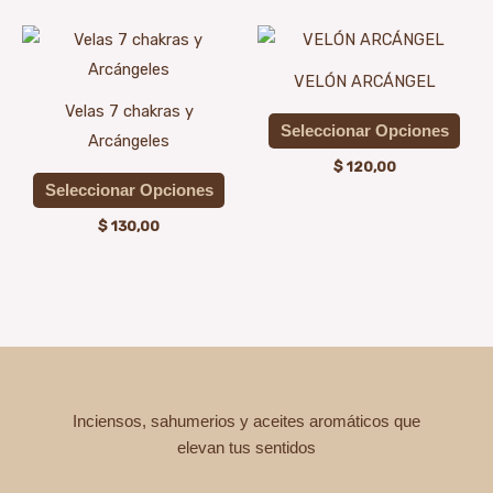
opciones
opci
Este
Est
se
se
producto
prod
pueden
pue
VELÓN ARCÁNGEL
tiene
tien
elegir
elegi
Velas 7 chakras y
múltiples
múlt
Seleccionar Opciones
en
en
Arcángeles
variantes.
vari
la
la
$
120,00
Las
Las
Seleccionar Opciones
página
pági
opciones
opci
de
de
$
130,00
se
se
producto
prod
pueden
pue
elegir
elegi
en
en
la
la
página
pági
Inciensos, sahumerios y aceites aromáticos que
de
de
elevan tus sentidos
producto
prod