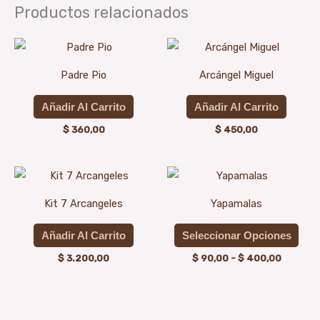
Productos relacionados
Padre Pio
Arcángel Miguel
Añadir Al Carrito
Añadir Al Carrito
$
360,00
$
450,00
Rango
Est
de
prod
precios:
Kit 7 Arcangeles
Yapamalas
desde
tien
$ 90,00
múlt
hasta
Añadir Al Carrito
Seleccionar Opciones
$ 400,0
vari
$
3.200,00
$
90,00
-
$
400,00
Las
opci
se