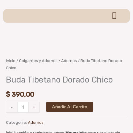
Ir
al
contenido
Sagrada Madre
Sahumerios y Conos
Pulseras y Llaveros
Velas y Hornitos
Para Sahumar
Colgantes y Adornos
Brumas Aromáticas
Oraculos y Tarot
Buda
Tibetano
Dorado
Inicio
/
Colgantes y Adornos
/
Adornos
/ Buda Tibetano Dorado
Chico
Chico
cantidad
Buda Tibetano Dorado Chico
$
390,00
-
+
Añadir Al Carrito
Categoría:
Adornos