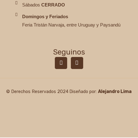
Sábados
CERRADO
Domingos y Feriados
Feria Tristán Narvaja, entre Uruguay y Paysandú
Seguinos
F
I
a
n
c
s
e
t
b
a
o
g
© Derechos Reservados 2024
Diseñado por:
Alejandro Lima
o
r
k
a
-
m
f