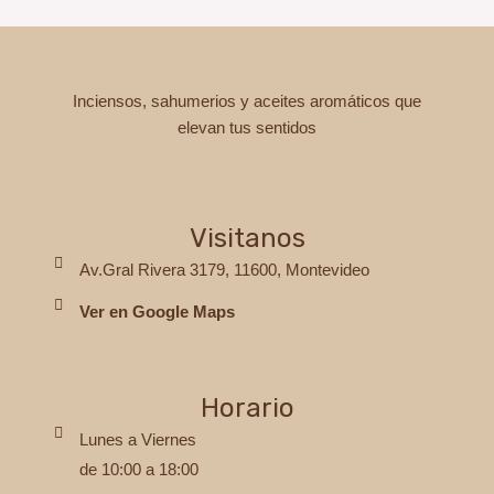
pue
elegi
en
Inciensos, sahumerios y aceites aromáticos que
la
elevan tus sentidos
pági
de
prod
Visitanos
Av.Gral Rivera 3179, 11600, Montevideo
Ver en Google Maps
Horario
Lunes a Viernes
de 10:00 a 18:00