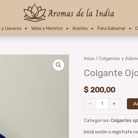
 y Llaveros
Velas y Hornitos
Aceites
Para Sahumar
C
Colgante
Inicio
/
Colgantes y Adorn
Ojo
Colgante Oj
T
8cm
$
200,00
cantidad
A
-
+
Categorías:
Colgantes oj
Iniciá sesión o registrate 