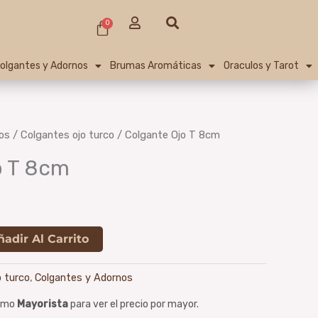
U
S
Cart
0
s
e
e
a
r
r
olgantes y Adornos
Brumas Aromáticas
Oraculos y Tarot
c
h
os
/
Colgantes ojo turco
/ Colgante Ojo T 8cm
o T 8cm
ñadir Al Carrito
o turco
,
Colgantes y Adornos
como
Mayorista
para ver el precio por mayor.