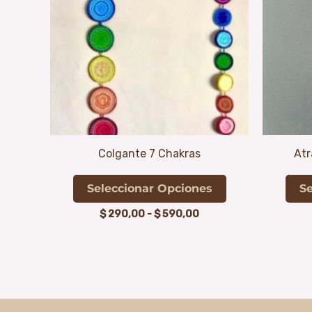
hasta
múltiples
$ 590,00
variantes.
Las
opciones
se
pueden
elegir
en
Colgante 7 Chakras
Atr
la
página
Seleccionar Opciones
Se
de
$
290,00
-
$
590,00
producto