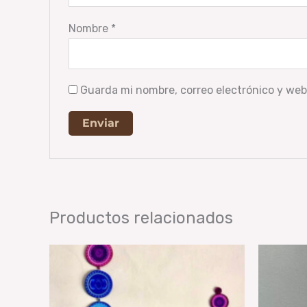
Nombre
*
Guarda mi nombre, correo electrónico y web
Productos relacionados
Rango
Este
de
producto
precios:
desde
tiene
$ 290,00