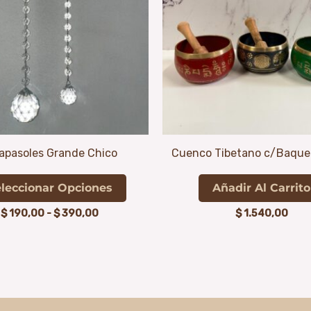
hasta
múltiples
$ 390,00
variantes.
Las
opciones
se
pueden
elegir
en
apasoles Grande Chico
Cuenco Tibetano c/Baque
la
página
leccionar Opciones
Añadir Al Carrito
de
$
190,00
-
$
390,00
$
1.540,00
producto