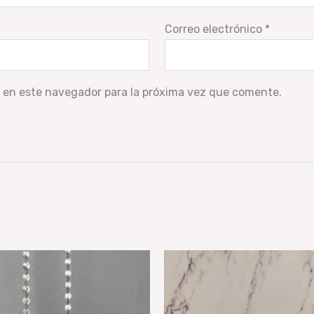
Correo electrónico
*
 en este navegador para la próxima vez que comente.
Rango
Este
de
producto
precios:
desde
tiene
$ 190,00