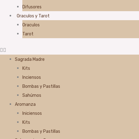
Difusores
Oraculos y Tarot
Oraculos
Tarot
Sagrada Madre
Kits
Inciensos
Bombas y Pastillas
Sahúmos
Aromanza
Iniciensos
Kits
Bombas y Pastillas