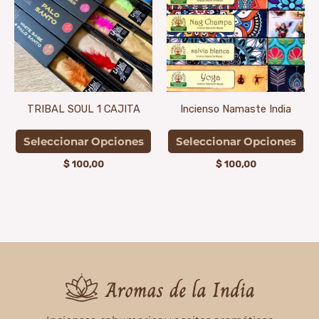
tiene
tie
múltiples
múl
variantes.
var
Las
La
opciones
opc
se
se
TRIBAL SOUL 1 CAJITA
Incienso Namaste India
pueden
pu
elegir
ele
Seleccionar Opciones
Seleccionar Opciones
en
en
$
100,00
$
100,00
la
la
página
pág
de
de
producto
pro