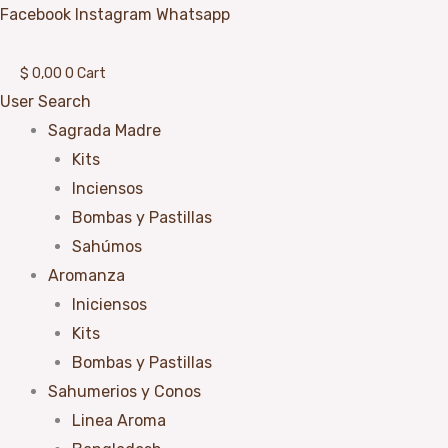
Ir
Facebook
Instagram
Whatsapp
al
contenido
$
0,00
0
Cart
User
Search
Sagrada Madre
Kits
Inciensos
Bombas y Pastillas
Sahúmos
Aromanza
Iniciensos
Kits
Bombas y Pastillas
Sahumerios y Conos
Linea Aroma