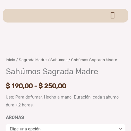
Ir
al
contenido
Sagrada Madre
Sahumerios y Conos
Pulseras y Llaveros
Velas y Hornitos
Para Sahumar
Colgantes y Adornos
Brumas Aromáticas
Oraculos y Tarot
Sahúmos
Rango
Sagrada
de
Madre
Inicio
/
Sagrada Madre
/
Sahúmos
/ Sahúmos Sagrada Madre
cantidad
precios:
Sahúmos Sagrada Madre
desde
$
190,00
-
$
250,00
$ 190,00
Uso: Para defumar. Hecho a mano. Duración: cada sahumo
hasta
dura +2 horas.
$ 250,00
AROMAS