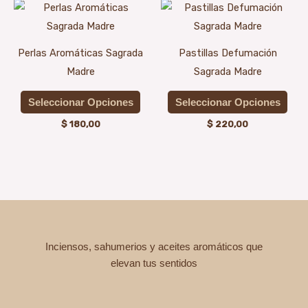
Este
Est
producto
prod
tiene
tien
Perlas Aromáticas Sagrada
Pastillas Defumación
múltiples
múlt
Madre
Sagrada Madre
variantes.
vari
Las
Las
Seleccionar Opciones
Seleccionar Opciones
opciones
opci
$
180,00
$
220,00
se
se
pueden
pue
elegir
elegi
en
en
la
la
página
pági
Inciensos, sahumerios y aceites aromáticos que
de
de
elevan tus sentidos
producto
prod