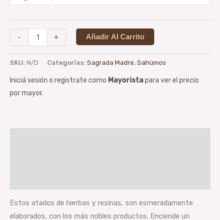
-
+
Añadir Al Carrito
SKU:
N/D
Categorías:
Sagrada Madre
,
Sahúmos
Iniciá sesión o registrate como
Mayorista
para ver el precio
por mayor.
Descripción
Información adicional
Valoraciones (0)
Estos atados de hierbas y resinas, son esmeradamente
elaborados, con los más nobles productos. Enciende un