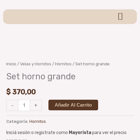
Ir
al
contenido
Sagrada Madre
Sahumerios y Conos
Pulseras y Llaveros
Velas y Hornitos
Para Sahumar
Colgantes y Adornos
Brumas Aromáticas
Oraculos y Tarot
Set
horno
grande
Inicio
/
Velas y Hornitos
/
Hornitos
/ Set horno grande
cantidad
Set horno grande
$
370,00
-
+
Añadir Al Carrito
Categoría:
Hornitos
Iniciá sesión o registrate como
Mayorista
para ver el precio