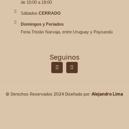
de 10:00 a 18:00
Sábados
CERRADO
Domingos y Feriados
Feria Tristán Narvaja, entre Uruguay y Paysandú
Seguinos
F
I
a
n
c
s
e
t
b
a
o
g
© Derechos Reservados 2024
Diseñado por:
Alejandro Lima
o
r
k
a
-
m
f