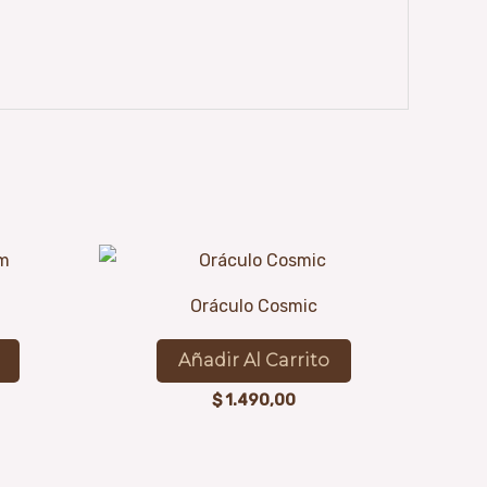
m
Oráculo Cosmic
Añadir Al Carrito
$
1.490,00