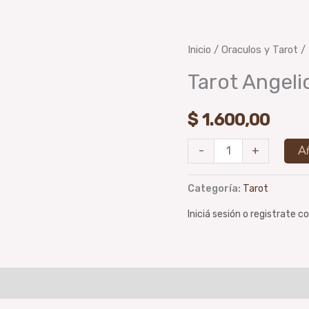
Tarot
Inicio
/
Oraculos y Tarot
/
Angelical
Tarot Angeli
cantidad
$
1.600,00
A
-
+
Categoría:
Tarot
Iniciá sesión o registrate 