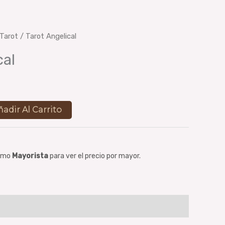
Tarot
/ Tarot Angelical
cal
ñadir Al Carrito
como
Mayorista
para ver el precio por mayor.