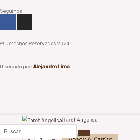
Seguinos
F
I
a
n
c
s
e
t
© Derechos Reservados 2024
b
a
o
g
o
r
Diseñado por:
Alejandro Lima
k
a
-
m
f
Tarot
Tarot Angelical
Search
Angelical
$
1.600,00
cantidad
-
+
Añadir Al Carrito